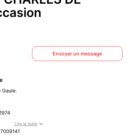
casion
Envoyer un message
ce
 Gaule.
1974
ec une pile.

Lire la suite
é, bracelet cuir d'origine excellent état
7009141