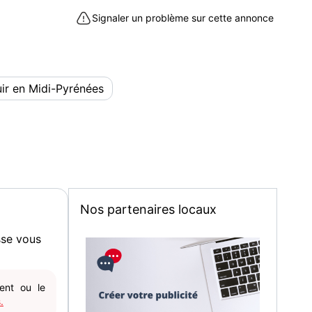
tentour (31150) : bijoux et montres à acheter en Haute-
Signaler un problème sur cette annonce
ir en Midi-Pyrénées
Nos partenaires locaux
sse vous
gent ou le
.