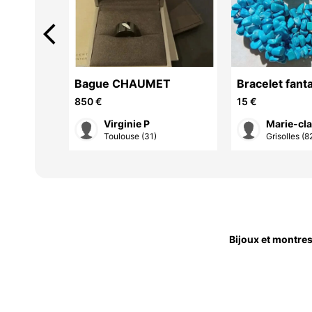
arrow_back_ios
Bague CHAUMET
Bracelet fanta
850 €
15 €
Virginie P
Marie-cla
Toulouse (31)
Grisolles (8
Bijoux et montre