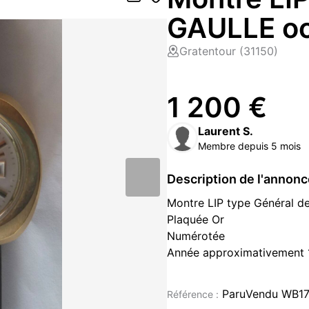
GAULLE oc
Gratentour (31150)
1 200 €
Laurent S.
Membre depuis 5 mois
Description de l'annon
Montre LIP type Général de
Plaquée Or
Numérotée
Année approximativement 
Electronique fonctionne av
Excellent état verre non ray
ParuVendu WB17
Référence :
Remise en main propre