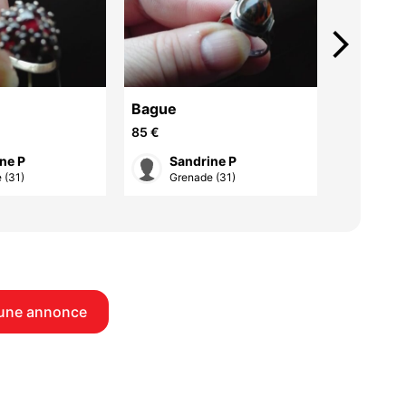
arrow_forward_ios
Bague
Bague h
85 €
100 €
ne P
Sandrine P
Nad
 (31)
Grenade (31)
Toul
une annonce