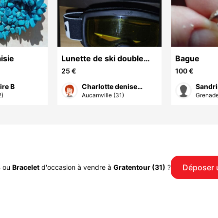
isie
Lunette de ski double
Bague
screen
25 €
100 €
ire B
Charlotte denise
Sandri
2)
Aucamville (31)
Grenade
elodie P
Déposer 
s
ou
Bracelet
d'occasion à vendre à
Gratentour (31)
?