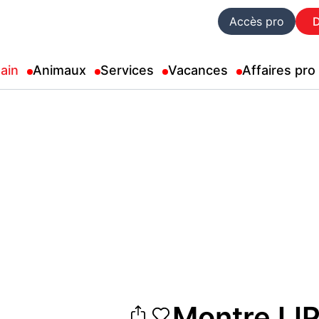
Accès pro
ain
Animaux
Services
Vacances
Affaires pro
Montre LI