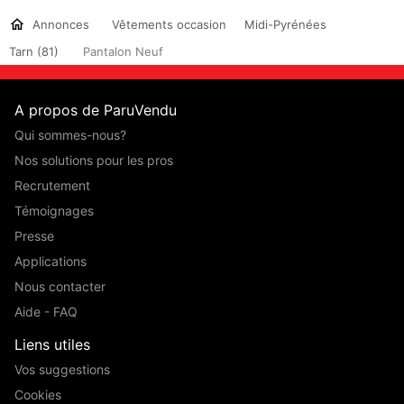
Annonces
Vêtements occasion
Midi-Pyrénées
Tarn (81)
Pantalon Neuf
A propos de ParuVendu
Qui sommes-nous?
Nos solutions pour les pros
Recrutement
Témoignages
Presse
Applications
Nous contacter
Aide - FAQ
Liens utiles
Vos suggestions
Cookies