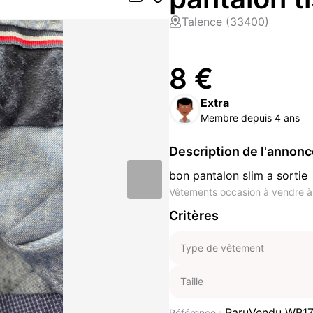
Talence (33400)
8 €
Extra
Membre depuis 4 ans
Description de l'annon
bon pantalon slim a sortie
Vêtements occasion à vendre à
Critères
Type de vêtement
Taille
ParuVendu WB1
Référence :