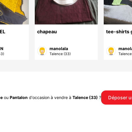
SEL
chapeau
tee-shirts 
 N
manolala
manol
33)
Talence (33)
Talence
Déposer u
e
ou
Pantalon
d'occasion à vendre à
Talence (33)
?