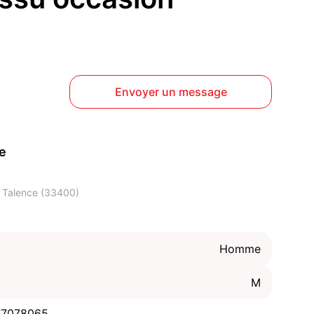
Envoyer un message
ce
 Talence (33400)
Homme
M
77078065