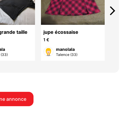
arrow_forward_ios
grande taille
jupe écossaise
Gants de
noir très
1 €
20 €
ala
manolala
Syl
 (33)
Talence (33)
Bord
ne annonce