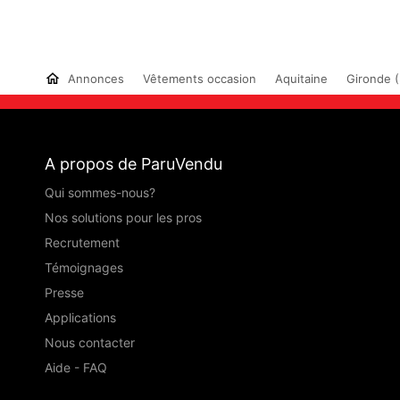
Annonces
Vêtements occasion
Aquitaine
Gironde (
A propos de ParuVendu
Qui sommes-nous?
Nos solutions pour les pros
Recrutement
Témoignages
Presse
Applications
Nous contacter
Aide - FAQ