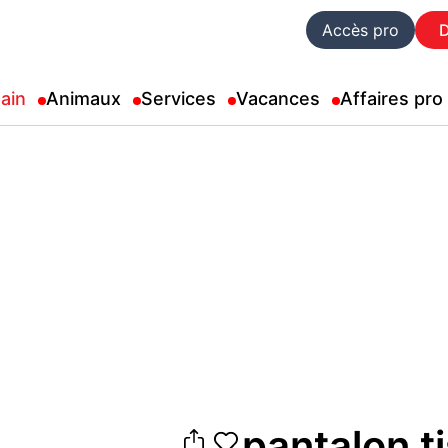
Accès pro
ain
Animaux
Services
Vacances
Affaires pro
pantalon t