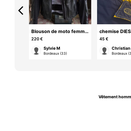
arrow_back_ios
fourrés
Blouson de moto femme
chemise DIE
at
en cuir cintrée petite
220 €
45 €
taille
Sylvie M
Christian
Bordeaux (33)
Bordeaux (
Vêtement homm