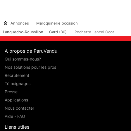
Annonces
Maroquinerie occasion
Languedoc-Roussillon
Gard (30)
Pochette Lancel Occa...
A propos de ParuVendu
Qui sommes-nous?
Nos solutions pour les pros
Recrutement
Témoignages
Presse
Applications
Nous contacter
Aide - FAQ
Liens utiles