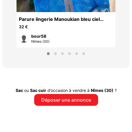
Parure lingerie Manoukian bleu ciel
dentelle NEUVE avec étiquettes 95B +
32 €
46/48
bour58
Nîmes (30)
Sac
ou
Sac cuir
d’occasion à vendre à
Nîmes (30)
?
Déposer une annonce