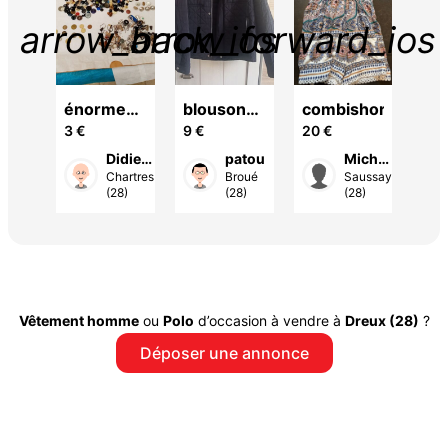
arrow_back_ios
arrow_forward_ios
on
énorme
blouson
combishort
3 €
9 €
20 €
ns
lot
bleu
illes
vry-
boutons
Didier
patou
Michel
-
Chartres
Broué
Saussay
T
C
d
accessoire
rêt
(28)
(28)
(28)
8)
r
couture
prix de 3
nt
euros
Vêtement homme
ou
Polo
d’occasion à vendre à
Dreux (28)
?
Déposer une annonce