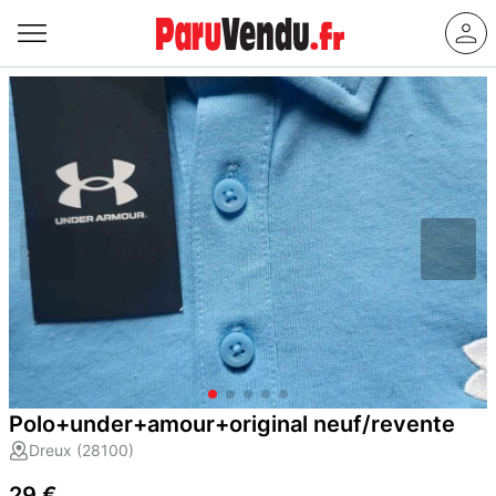
Polo+under+amour+original neuf/revente
Dreux (28100)
29 €