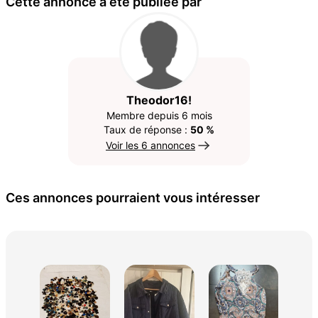
Cette annonce a été publiée par
Theodor16!
Membre depuis 6 mois
Taux de réponse :
50 %
Voir les 6 annonces
Ces annonces pourraient vous intéresser
Jup
jea
15 