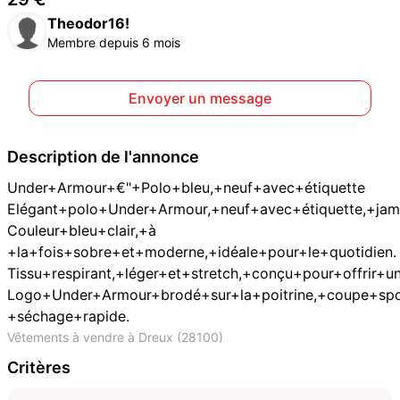
Theodor16!
Membre depuis 6 mois
Envoyer un message
Description de l'annonce
Under+Armour+€"+Polo+bleu,+neuf+avec+étiquette
Elégant+polo+Under+Armour,+neuf+avec+étiquette,+jama
Couleur+bleu+clair,+à
+la+fois+sobre+et+moderne,+idéale+pour+le+quotidien.
Tissu+respirant,+léger+et+stretch,+conçu+pour+offri
Logo+Under+Armour+brodé+sur+la+poitrine,+coupe+spo
+séchage+rapide.
Vêtements à vendre à Dreux (28100)
Critères