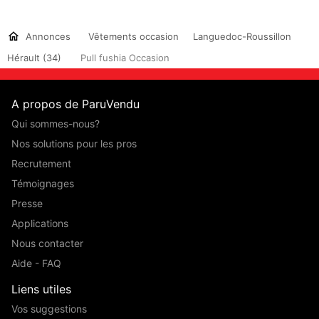
Annonces
Vêtements occasion
Languedoc-Roussillon
Hérault (34)
Pull fushia Occasion
A propos de ParuVendu
Qui sommes-nous?
Nos solutions pour les pros
Recrutement
Témoignages
Presse
Applications
Nous contacter
Aide - FAQ
Liens utiles
Vos suggestions