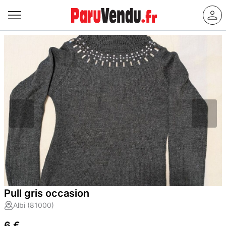
Pull gris occasion
Albi (81000)
6 €