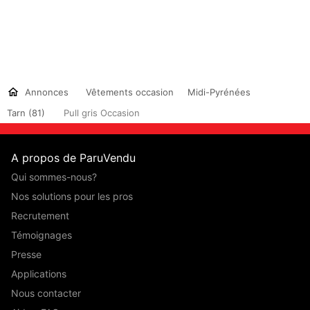
Annonces
Vêtements occasion
Midi-Pyrénées
Tarn (81)
Pull gris Occasion
A propos de ParuVendu
Qui sommes-nous?
Nos solutions pour les pros
Recrutement
Témoignages
Presse
Applications
Nous contacter