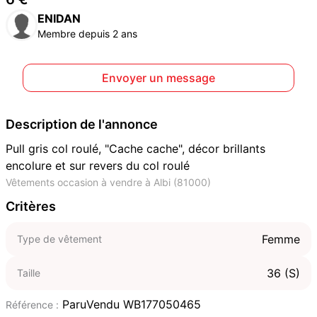
ENIDAN
Membre depuis 2 ans
Envoyer un message
Description de l'annonce
Pull gris col roulé, "Cache cache", décor brillants
encolure et sur revers du col roulé
Vêtements occasion à vendre à Albi (81000)
Critères
Femme
Type de vêtement
36 (S)
Taille
ParuVendu WB177050465
Référence :