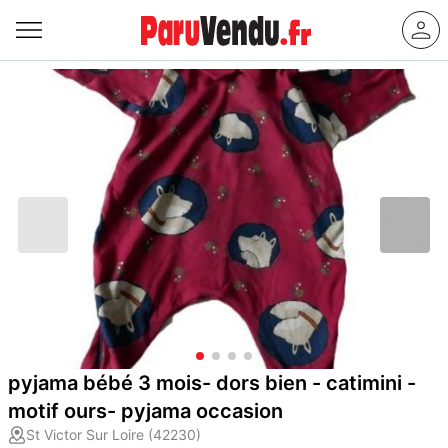
pyjama bébé 3 mois- dors bien - catimini -
motif ours- pyjama occasion
St Victor Sur Loire (42230)