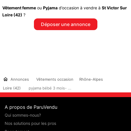
Vêtement femme
ou
Pyjama
d’occasion à vendre à
St Victor Sur
Loire (42)
?
Déposer une annonce
Annonces
Vêtements occasion
Rhône-Alpes
Loire (42)
pyjama bébé 3 mois- ...
A propos de ParuVendu
Qui sommes-nous?
Nos solutions pour les pros