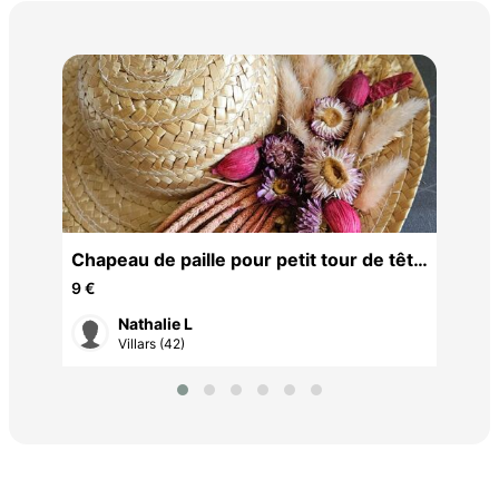
Che
6 €
Chapeau de paille pour petit tour de tête
tb état
9 €
Nathalie L
Villars (42)