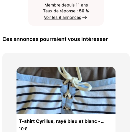
Membre depuis 11 ans
Taux de réponse :
50 %
Voir les 9 annonces
Ces annonces pourraient vous intéresser
T-s
10 
T-shirt Cyrillus, rayé bleu et blanc -
Taille L
10 €