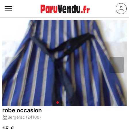
robe occasion
Bergerac (24100)
15 €