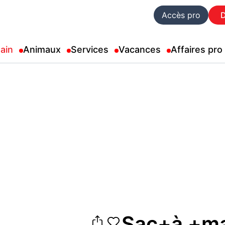
Accès pro
ain
Animaux
Services
Vacances
Affaires pro
Sac+à +m