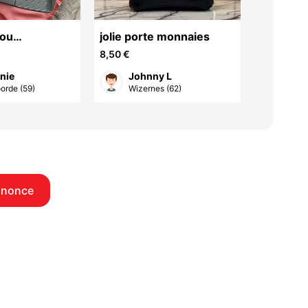
 ou
jolie porte monnaies
glacière
e neuf
36X28X3
8,50 €
12 €
poches e
nie
Johnny L
Cat
orde (59)
Wizernes (62)
Marc
nnonce