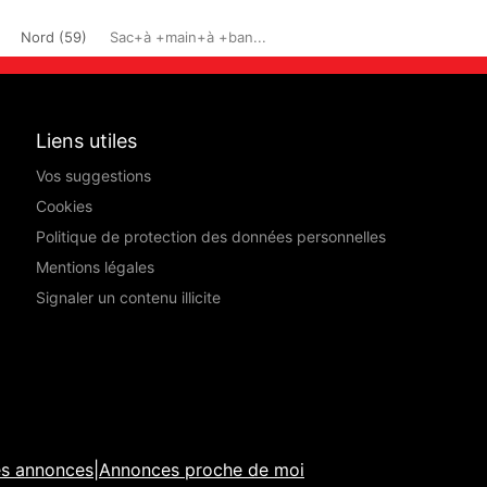
Nord (59)
Sac+à +main+à +ban...
Liens utiles
Vos suggestions
Cookies
Politique de protection des données personnelles
Mentions légales
Signaler un contenu illicite
es annonces
|
Annonces proche de moi