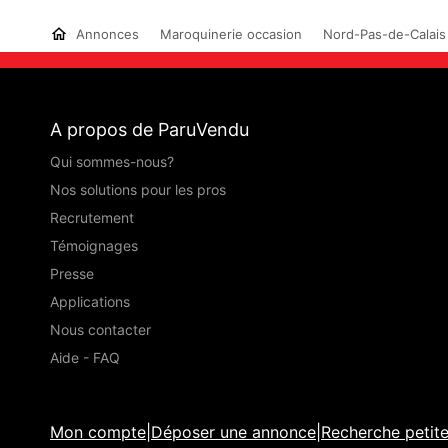
Annonces
Maroquinerie occasion
Nord-Pas-de-Calais
A propos de ParuVendu
Qui sommes-nous?
Nos solutions pour les pros
Recrutement
Témoignages
Presse
Applications
Nous contacter
Aide - FAQ
Mon compte
|
Déposer une annonce
|
Recherche petit