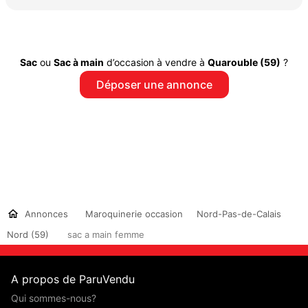
Sac
ou
Sac à main
d’occasion à vendre à
Quarouble (59)
?
Déposer une annonce
Annonces
Maroquinerie occasion
Nord-Pas-de-Calais
Nord (59)
sac a main femme
A propos de ParuVendu
Qui sommes-nous?