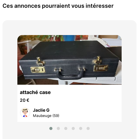
Ces annonces pourraient vous intéresser
Sac
7 €
attaché case
20 €
Jaclie G
Maubeuge (59)