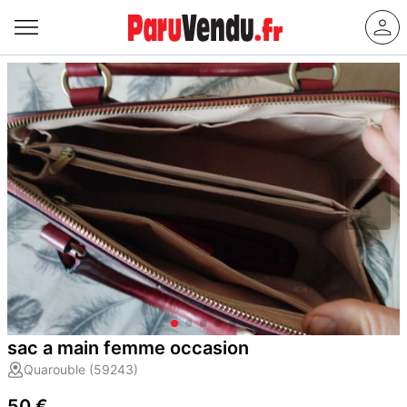
sac a main femme occasion
Quarouble (59243)
50 €