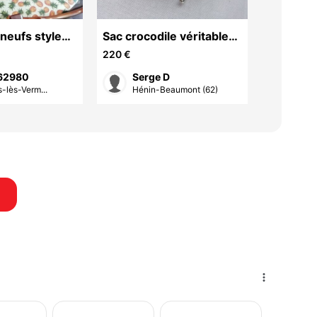
neufs style
Sac crocodile véritable
SAC CR
1950 vintage avec son
220 €
220 €
porte monnaie.
c62980
Serge D
Ser
-lès-Verm...
Hénin-Beaumont (62)
Héni