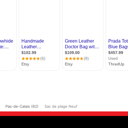
Pas-de-Calais (62)
Sac de plage Neuf