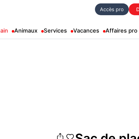
Accès pro
ain
Animaux
Services
Vacances
Affaires pro
Sac de pla