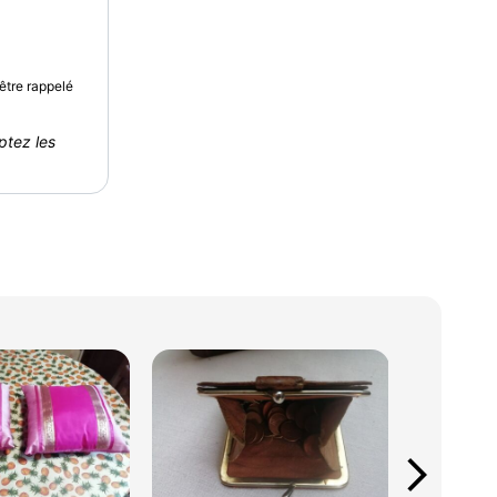
être rappelé
ptez les
arrow_forward_ios