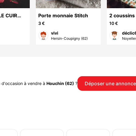
LE CUIR
Porte monnaie Stitch
2 coussins 
oriental
3 €
10 €
vivi
décli
Hersin-Coupigny (62)
Noyelles
Déposer une annonce
c
d'occasion à vendre à
Houchin (62)
?