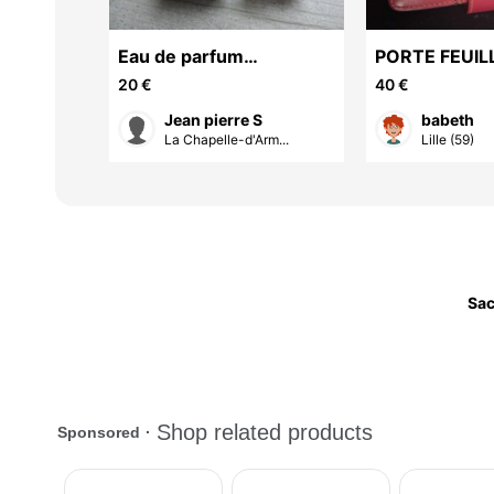
Eau de parfum
PORTE FEUIL
MOLINARD
ROUGE
20 €
40 €
Jean pierre S
babeth
t (62)
La Chapelle-d'Arm...
Lille (59)
Sa