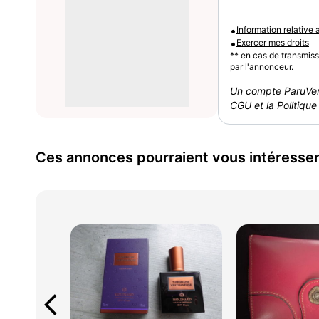
•
Information relative
•
Exercer mes droits
** en cas de transmis
par l'annonceur.
Un compte ParuVen
CGU et la Politique 
Ces annonces pourraient vous intéresse
arrow_back_ios