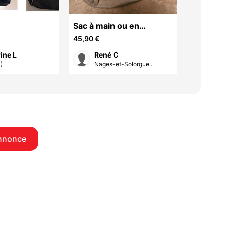
Sac à main ou en
Parure l
bandoulière Lacoste
Manoukia
45,90 €
32 €
dentell
ine L
René C
bou
étiquett
)
Nages-et-Solorgue...
Nîme
nnonce