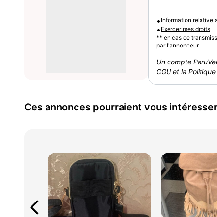
•
Information relative
•
Exercer mes droits
** en cas de transmis
par l'annonceur.
Un compte ParuVen
CGU et la Politique 
Ces annonces pourraient vous intéresse
arrow_back_ios