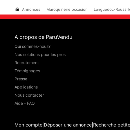
Annonces
Maroquinerie occasion
Languedoc-Roussill
A propos de ParuVendu
Qui sommes-nous?
Nos solutions pour les pros
Recrutement
Témoignages
Presse
Applications
Nous contacter
Aide - FAQ
Mon compte
|
Déposer une annonce
|
Recherche petit