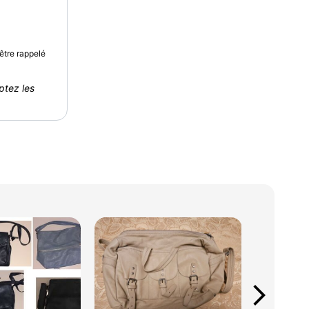
être rappelé
ptez les
arrow_forward_ios