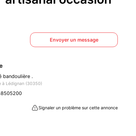
Envoyer un message
ce
é bandoulière .
e à Lédignan (30350)
58505200
Signaler un problème sur cette annonce