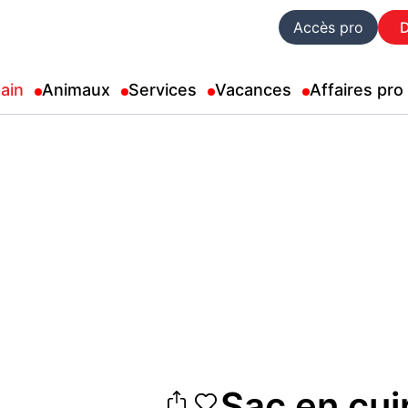
Accès pro
ain
Animaux
Services
Vacances
Affaires pro
Sac en cui