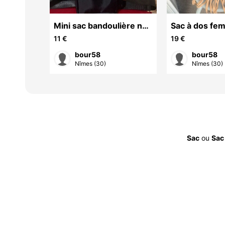
Mini sac bandoulière noir
Sac à dos femme beige
ciel
- Neuf
franges styl
11 €
19 €
 avec
Très bon état
bour58
bour58
 + 46/48
Nîmes (30)
Nîmes (30)
Sac
ou
Sac