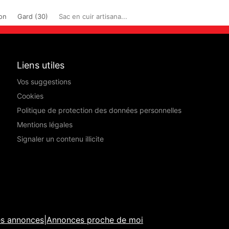
on
Gard (30)
Sac en cuir artisana...
Liens utiles
Vos suggestions
Cookies
Politique de protection des données personnelles
Mentions légales
Signaler un contenu illicite
es annonces
|
Annonces proche de moi