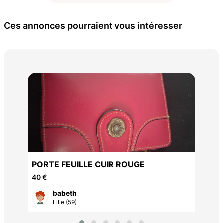
Ces annonces pourraient vous intéresser
Ä¹O
PORTE FEUILLE CUIR ROUGE
PO
25 
40 €
babeth
Lille (59)