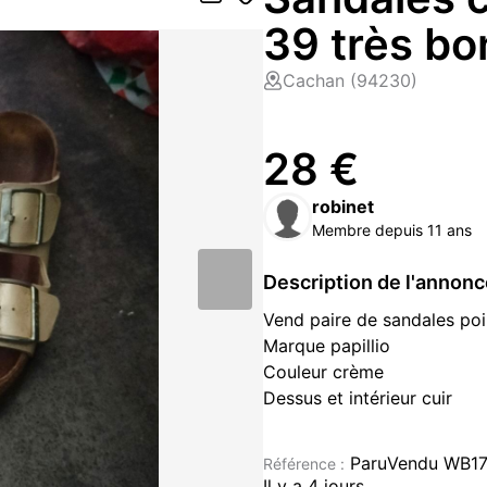
39 très bo
Cachan (94230)
28 €
robinet
Membre depuis 11 ans
Description de l'annon
Vend paire de sandales poi
Marque papillio
Couleur crème
Dessus et intérieur cuir
Très bon état
Chaussures occasion à vendre
ParuVendu WB17
Référence :
Il y a 4 jours