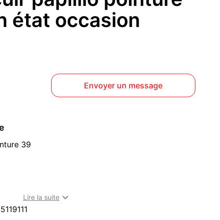
n état occasion
Envoyer un message
ce
nture 39

Lire la suite
 à Cachan (94230)
5119111