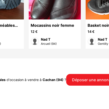
méables
Mocassins noir femme
Basket noir
12 €
14 €
Nad T
Nad T
)
Arcueil (94)
Gentilly
Déposer une annon
les
d'occasion à vendre à
Cachan (94)
?