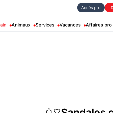
Accès pro
ain
Animaux
Services
Vacances
Affaires pro
Sandales cu