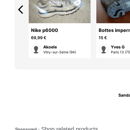
arrow_back_ios
ure 39
Nike p6000
Bottes imper
moutarde
pour homme
69,99 €
15 €
Akoele
Yves G
 (94)
Vitry-sur-Seine (94)
Paris 13 (75
Sanda