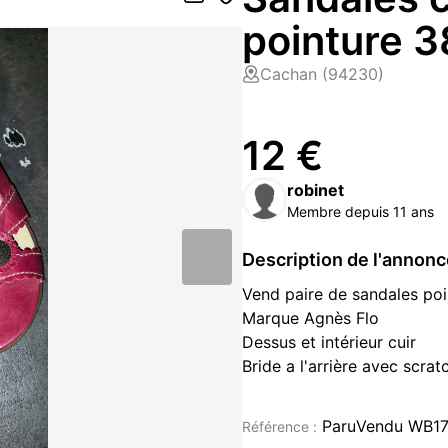
pointure 3
Cachan (94230)
12 €
robinet
Membre depuis 11 ans
Description de l'annon
Vend paire de sandales poi
Marque Agnès Flo
Dessus et intérieur cuir
Bride a l'arrière avec scrat
Talons 2 cm
Neuf
ParuVendu WB1
Référence :
Chaussures à vendre à Cachan