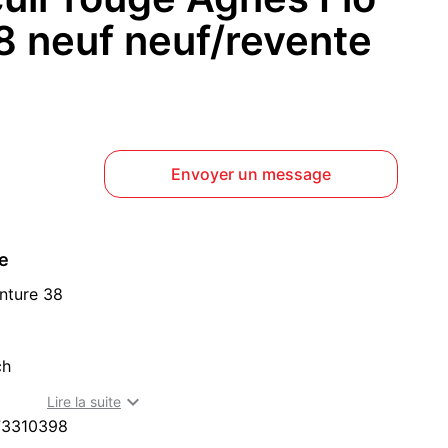
8 neuf neuf/revente
Envoyer un message
ce
nture 38
ch

Lire la suite
73310398
 (94230)