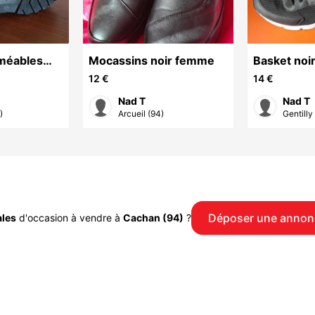
méables
Mocassins noir femme
Basket noir
12 €
14 €
Nad T
Nad T
)
Arcueil (94)
Gentilly
Déposer une annon
les
d'occasion à vendre à
Cachan (94)
?