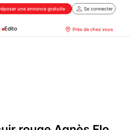
Déposer
une annonce gratuite
Se connecter
Edito
Près de chez vous
uir rouge Agnès Flo