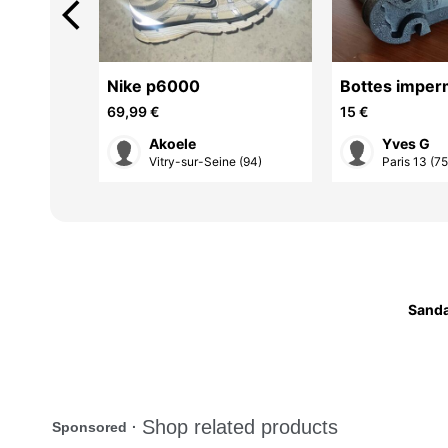
arrow_back_ios
ure 39
Nike p6000
Bottes imper
moutarde
pour homme
69,99 €
15 €
Akoele
Yves G
 (94)
Vitry-sur-Seine (94)
Paris 13 (75
Sanda