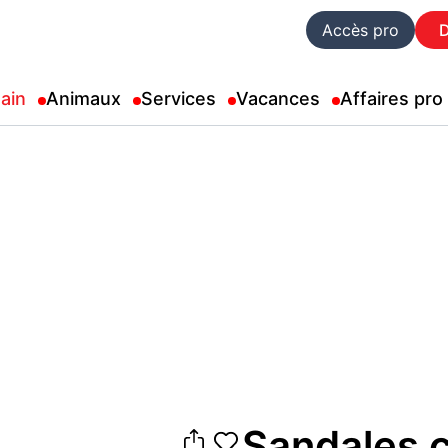
Accès pro
ain
Animaux
Services
Vacances
Affaires pro
Sandales c