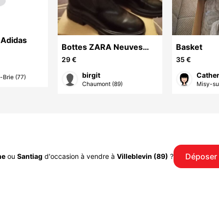
 Adidas
Bottes ZARA Neuves
Basket
P.39
29 €
35 €
birgit
Cather
Brie (77)
Chaumont (89)
Misy-su
Déposer
me
ou
Santiag
d'occasion à vendre à
Villeblevin (89)
?