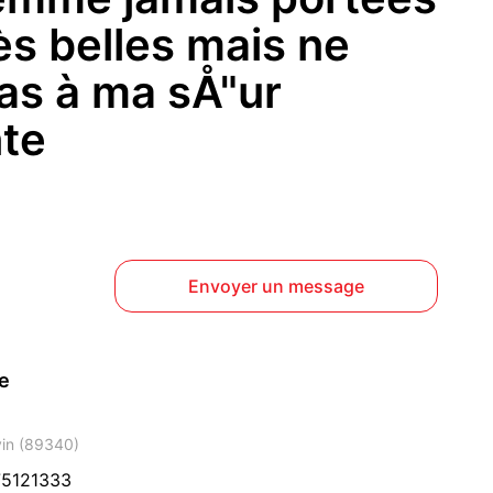
rès belles mais ne
as à ma sÅ"ur
nte
Envoyer un message
ce
vin (89340)
5121333