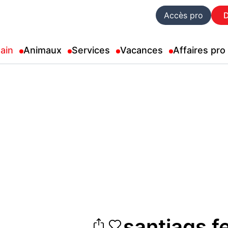
Accès pro
ain
Animaux
Services
Vacances
Affaires pro
santiags 