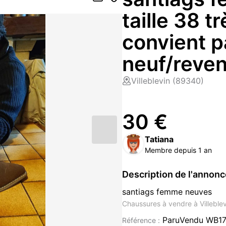
taille 38 t
convient p
neuf/reve
Villeblevin (89340)
30 €
Tatiana
Membre depuis 1 an
Description de l'annon
santiags femme neuves
Chaussures à vendre à Villeble
ParuVendu WB17
Référence :