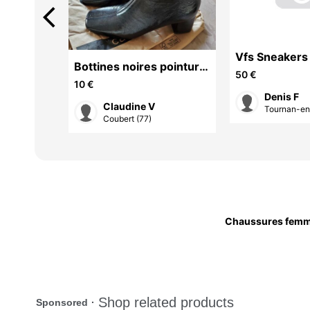
arrow_back_ios
Vfs Sneakers
NOIR++POINTURE+38
/bordeau
Bottines noires pointure
50 €
38
10 €
Denis F
Claudine V
Tournan-en-
Coubert (77)
Chaussures fem