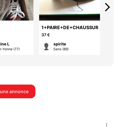
arrow_forward_ios
1+PAIRE+DE+CHAUSSURES+NOIRES+
Bottines
pointure
37 €
10 €
ine L
spirite
Cla
r-Yonne (77)
Sens (89)
Coub
 une annonce