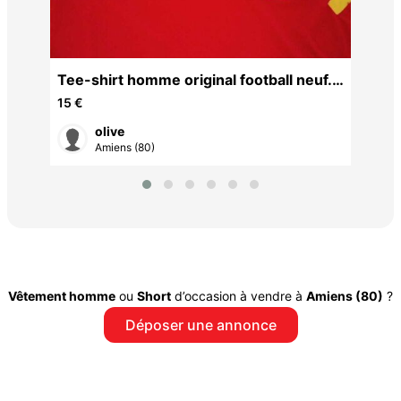
pro
Tee-shirt homme original football neuf.
Taille L. Jamais porté. Original Remise
15 €
en main propre. Sur Amiens Rivery. 15 €
olive
Amiens (80)
Vêtement homme
ou
Short
d’occasion à vendre à
Amiens (80)
?
Déposer une annonce