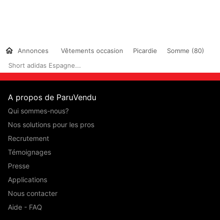
Annonces
Vêtements occasion
Picardie
Somme (80)
Short adidas Espagne...
A propos de ParuVendu
Qui sommes-nous?
Nos solutions pour les pros
Recrutement
Témoignages
Presse
Applications
Nous contacter
Aide - FAQ