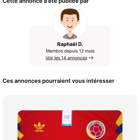
Cette annonce a été publiée par
Raphaël D.
Membre depuis 12 mois
Voir les 14 annonces
Ces annonces pourraient vous intéresser
Pan
porté 
15 
15 € pièce.