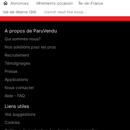
Annonces
Vêtements occasion
Île-de-France
Val-de-Marne (94)
trench neuf the koop...
A propos de ParuVendu
Qui sommes-nous?
Nos solutions pour les pros
Recrutement
Témoignages
Presse
Applications
Nous contacter
Aide - FAQ
Liens utiles
Vos suggestions
Cookies