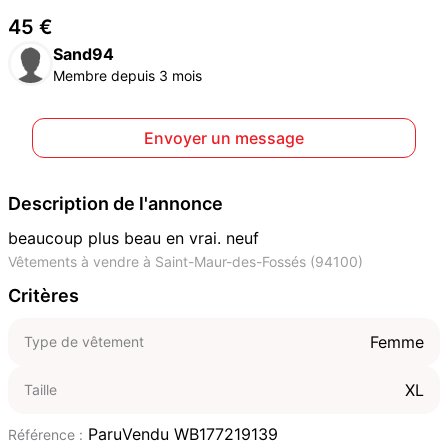
45 €
Sand94
Membre depuis 3 mois
Envoyer un message
Description de l'annonce
beaucoup plus beau en vrai. neuf
Vêtements à vendre à Saint-Maur-des-Fossés (94100)
Critères
Femme
Type de vêtement
XL
Taille
ParuVendu WB177219139
Référence :