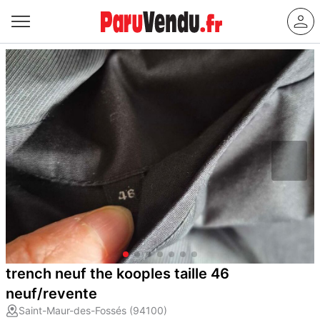
trench neuf the kooples taille 46
neuf/revente
Saint-Maur-des-Fossés (94100)