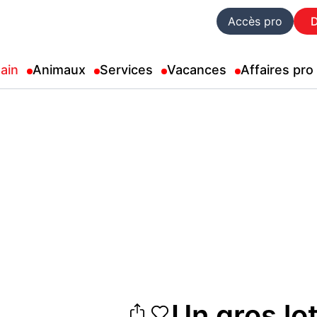
Accès pro
ain
Animaux
Services
Vacances
Affaires pro
Un gros lo