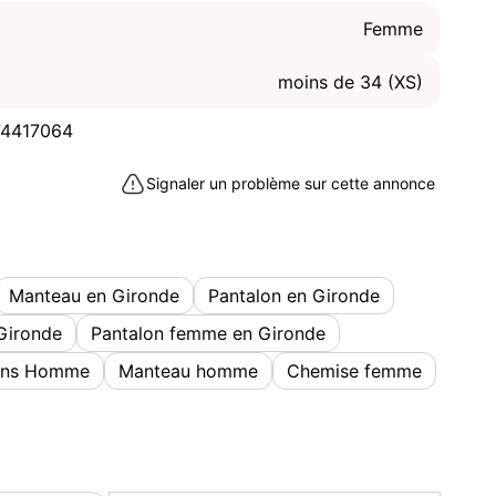
s neuf)
Femme
e prix
moins de 34 (XS)
ur la region bordelaise
à Bordeaux (33800)
74417064
Signaler un problème sur cette annonce
Manteau en Gironde
Pantalon en Gironde
Gironde
Pantalon femme en Gironde
ans Homme
Manteau homme
Chemise femme