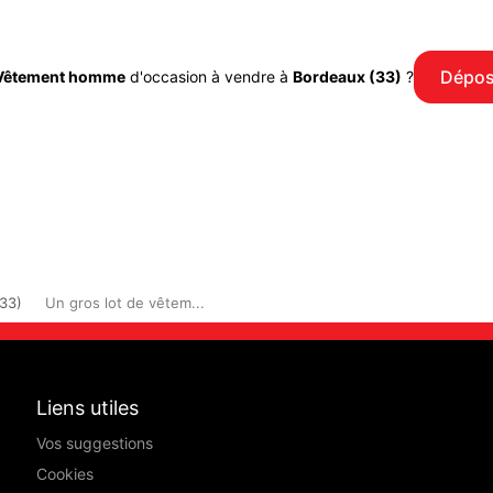
Dépos
Vêtement homme
d'occasion à vendre à
Bordeaux (33)
?
33)
Un gros lot de vêtem...
Liens utiles
Vos suggestions
Cookies