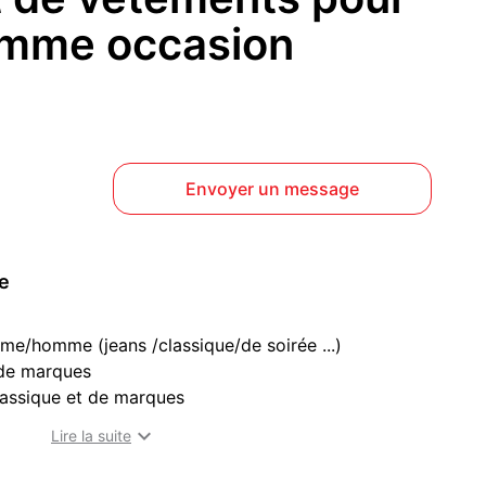
mme occasion
Envoyer un message
ce
me/homme (jeans /classique/de soirée ...)
de marques
assique et de marques
état neuf

Lire la suite
hétique uniquement pour femme état neuf
ufs