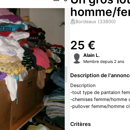
homme/fe
Bordeaux (33800)
25 €
Alain L.
Membre depuis 2 ans
Description de l'annon
Description
-tout type de pantalon fem
-chemises femme/homme 
-pullover femme/homme cl
-chaussures femme/homme 
-manteau en fourrure synt
Critères
-T-shirts femme/homme ne