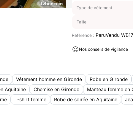
-Robes/jupes bon état ( pa
Type de vêtement
--toutes les tailles
--->nous contactez pour l
Taille
-----> livraison gratuite s
Vêtements occasion à vendre 
ParuVendu WB1
Référence :
Nos conseils de vigilance
onde
Vêtement homme en Gironde
Robe en Gironde
en Aquitaine
Chemise en Gironde
Manteau femme en 
mme
T-shirt femme
Robe de soirée en Aquitaine
Je