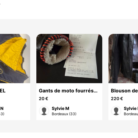
r
SEL
Gants de moto fourrés
Blouson d
noir très bon état
en cuir cin
20 €
220 €
taille
 N
Sylvie M
Sylvie
33)
Bordeaux (33)
Bordeau