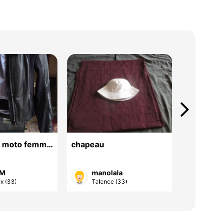
arrow_forward_ios
e moto femme
chapeau
tee-shirt
trée petite
 M
manolala
man
x (33)
Talence (33)
Tale