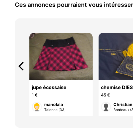
Ces annonces pourraient vous intéresse
arrow_back_ios
e taille
jupe écossaise
chemise DIE
1 €
45 €
manolala
Christian
Talence (33)
Bordeaux (