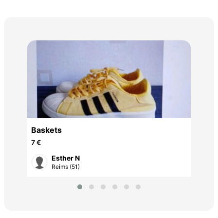
3 p
poi
15 
Baskets
7 €
Esther N
Reims (51)