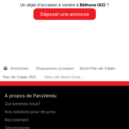
Un objet d'occasion à vendre à
Béthune (62)
?
Déposer une annonce
Annonces
Chaussures occasion
Nord-Pas-de-Calais
Pas-de-Calais (62)
Vans old skool Occa...
A propos de ParuVendu
Qui sommes-nous?
Nos solutions pour les pros
Recrutement
Témoignages