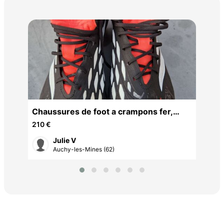
moc
18 
Chaussures de foot a crampons fer,
pointure 48,2/3
210 €
Julie V
Auchy-les-Mines (62)