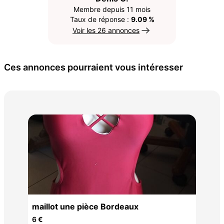
Membre depuis 11 mois
Taux de réponse :
9.09 %
Voir les 26 annonces
Ces annonces pourraient vous intéresser
mai
10 
Veste sans manches femme " Chanon "
maillot une pièce Bordeaux
6 €