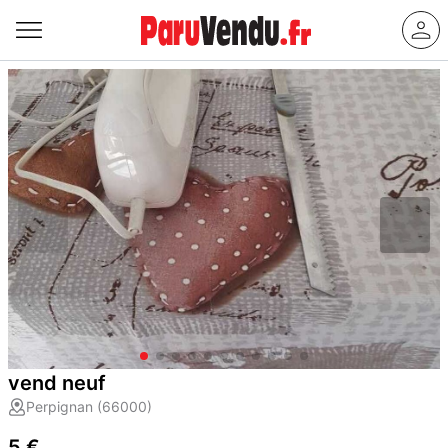
vend neuf
Perpignan (66000)
5 €