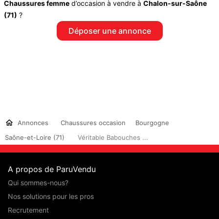
Chaussures femme
d’occasion à vendre à
Chalon-sur-Saône
(71)
?
Déposer une annonce
Annonces
Chaussures occasion
Bourgogne
Saône-et-Loire (71)
Véritable Babouches ...
A propos de ParuVendu
Qui sommes-nous?
Nos solutions pour les pros
Recrutement