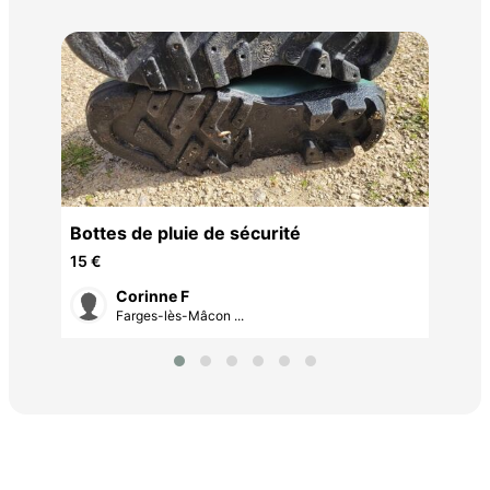
Bo
10 
Bottes de pluie de sécurité
15 €
Corinne F
Farges-lès-Mâcon ...