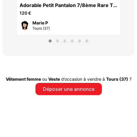
Adorable Petit Pantalon 7/8ème Rare Tt
Neuf T46/1 JF
120 €
Marie P
Tours (37)
Vêtement femme
ou
Veste
d’occasion à vendre à
Tours (37)
?
Déposer une annonce