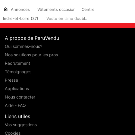
Annonces
Vêtements occasion
Centre
Indre-et-Loire (37)
Veste en laine doubl...
A propos de ParuVendu
Qui sommes-nous?
Nos solutions pour les pros
Recrutement
Témoignages
Presse
Applications
Nous contacter
Aide - FAQ
Liens utiles
Vos suggestions
Cookies