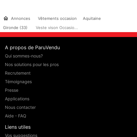
Annonces
Vêtements occasion
Aquitaine
Gironde (33)
Veste vison Occasio...
A propos de ParuVendu
Qui sommes-nous?
Nos solutions pour les pros
Recrutement
Témoignages
Presse
Applications
Nous contacter
Aide - FAQ
Liens utiles
Vos suggestions