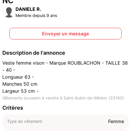
NC
DANIELE R.
Membre depuis 9 ans
Envoyer un message
Description de l'annonce
Veste femme vison - Marque ROUBLACHON - TAILLE 38
- 40 -
Longueur 63 -
Manches 50 cm
Largeur 53 cm -
Vêtements occasion à vendre à Saint-Aubin-de-Médoc (33160)
Critères
Femme
Type de vêtement