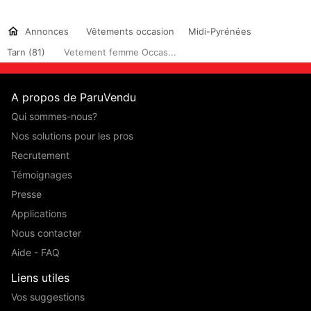
Annonces
Vêtements occasion
Midi-Pyrénées
Tarn (81)
Vetement femme Occas...
A propos de ParuVendu
Qui sommes-nous?
Nos solutions pour les pros
Recrutement
Témoignages
Presse
Applications
Nous contacter
Aide - FAQ
Liens utiles
Vos suggestions