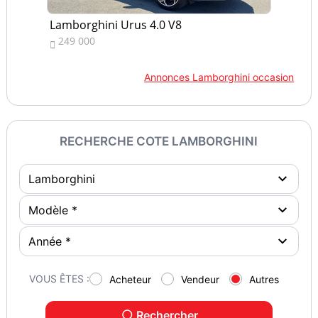
Lamborghini Urus 4.0 V8
La
249 000
3


Annonces Lamborghini occasion
RECHERCHE COTE LAMBORGHINI
VOUS ÊTES :
Acheteur
Vendeur
Autres
Rechercher