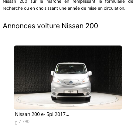
Nissan 200 sur le marché en remplissant le formulaire de
recherche ou en choisissant une année de mise en circulation.
Annonces voiture Nissan 200
Nissan 200 e- 5pl 2017...
Ni
7 790
7

