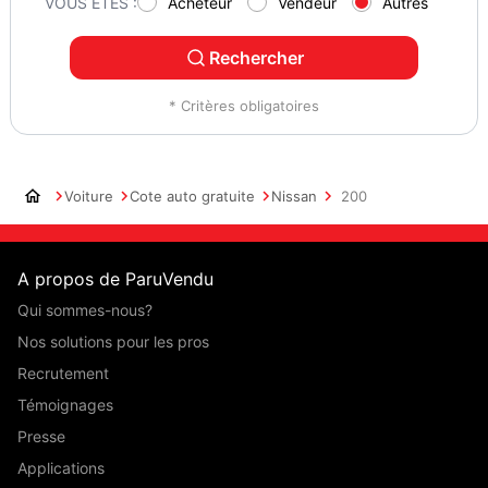
VOUS ÊTES :
Acheteur
Vendeur
Autres
Rechercher
* Critères obligatoires
Voiture
Cote auto gratuite
Nissan
200
A propos de ParuVendu
Qui sommes-nous?
Nos solutions pour les pros
Recrutement
Témoignages
Presse
Applications