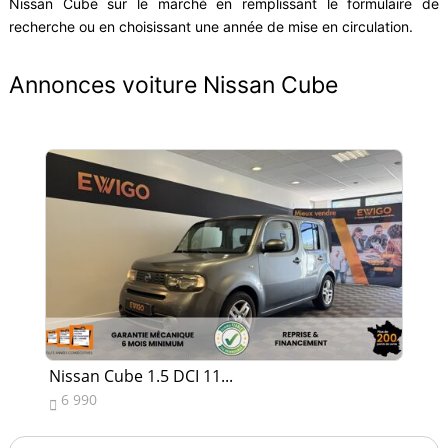
Nissan Cube sur le marché en remplissant le formulaire de
recherche ou en choisissant une année de mise en circulation.
Annonces voiture Nissan Cube
Nissan Cube 1.5 DCI 11...
Ni
6 990
6

