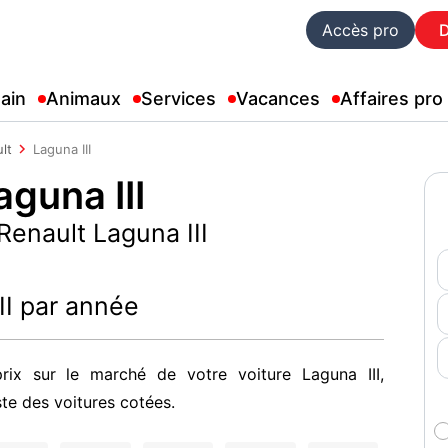
Accès pro
ain
Animaux
Services
Vacances
Affaires pro
lt
Laguna III
guna III
 Renault Laguna III
II par année
rix sur le marché de votre voiture Laguna III,
ste des voitures cotées.