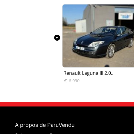
arrow_circle_left
a III 2.0...
Renault Laguna III 2.0...
6 990

A propos de ParuVendu