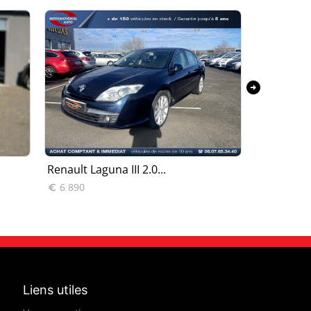
arrow_circle_right
Renault Laguna III 2.0...
Renault Lag
6 890
4 990


Liens utiles