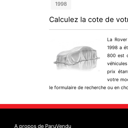
1998
Calculez la cote de vot
La Rover
1998 a ét
800 est d
véhicule
prix éta
votre mod
le formulaire de recherche ou en cho
A propos de ParuVendu