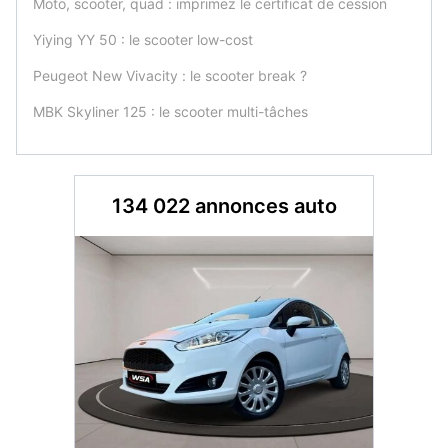
Moto, scooter, quad : imprimez le certificat de cession
Yiying YY 50 : le scooter low-cost
Peugeot New Vivacity : le scooter break ?
MBK Skyliner 125 : le scooter multi-tâches
134 022 annonces auto