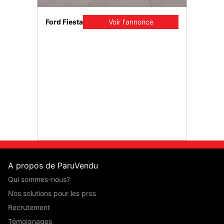
once
Ford Fiesta
Voir l'annonce
Ford B-
A propos de ParuVendu
Qui sommes-nous?
Nos solutions pour les pros
Recrutement
Témoignages