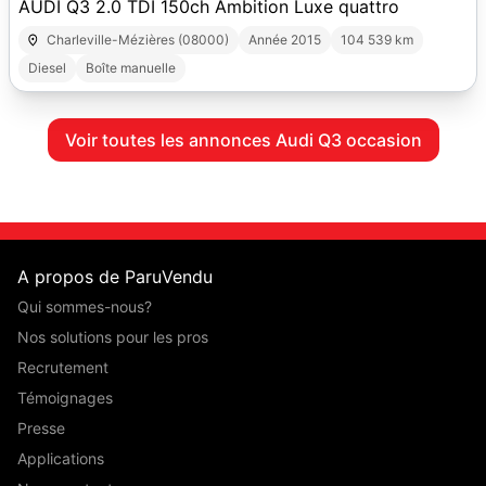
AUDI Q3 2.0 TDI 150ch Ambition Luxe quattro
Charleville-Mézières (08000)
Année 2015
104 539 km
Diesel
Boîte manuelle
Voir toutes les annonces Audi Q3 occasion
A propos de ParuVendu
Qui sommes-nous?
Nos solutions pour les pros
Recrutement
Témoignages
Presse
Applications