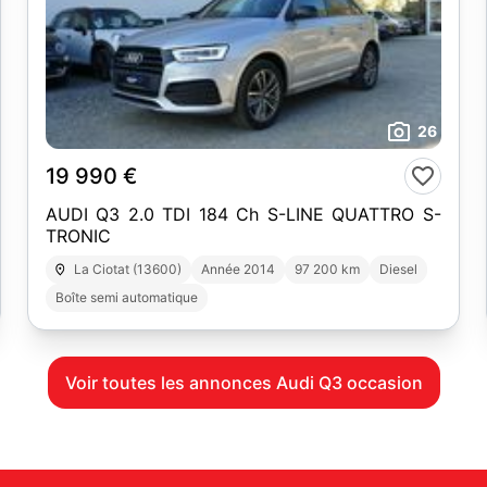
26
19 990 €
AUDI Q3 2.0 TDI 184 Ch S-LINE QUATTRO S-
TRONIC
La Ciotat (13600)
Année 2014
97 200 km
Diesel
Boîte semi automatique
Voir toutes les annonces Audi Q3 occasion