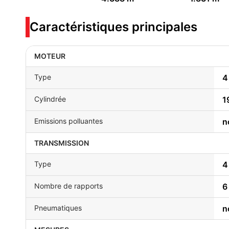
Caractéristiques principales
MOTEUR
Type
4
Cylindrée
1
Emissions polluantes
n
TRANSMISSION
Type
4
Nombre de rapports
6
Pneumatiques
n