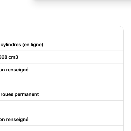
 cylindres (en ligne)
968 cm3
on renseigné
 roues permanent
on renseigné