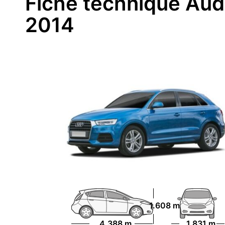
Fiche technique Aud
2014
1.608 m
4.388 m
1.831 m