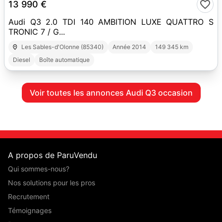
13 990 €
Audi Q3 2.0 TDI 140 AMBITION LUXE QUATTRO S
TRONIC 7 / G...
Les Sables-d'Olonne (85340)
Année 2014
149 345 km
Diesel
Boîte automatique
Voir toutes les annonces Audi Q3 occasion
A propos de ParuVendu
Qui sommes-nous?
Nos solutions pour les pros
Recrutement
Témoignages