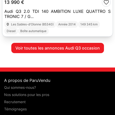
13 990 €
Audi Q3 2.0 TDI 140 AMBITION LUXE QUATTRO S
TRONIC 7 / G...
Les Sables-d'Olonne (85340)
Année 2014
149 345 km
Diesel
Boîte automatique
Voir toutes les annonces Audi Q3 occasion
A propos de ParuVendu
Qui sommes-nous?
Nos solutions pour les pros
Recrutement
Témoignages