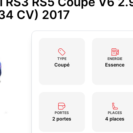
i RS3 RS5 Coupé V6 2.
(34 CV) 2017
TYPE
ENERGIE
Coupé
Essence
PORTES
PLACES
2 portes
4 places