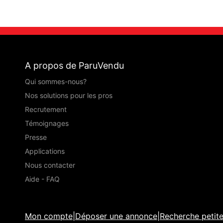
A propos de ParuVendu
Qui sommes-nous?
Nos solutions pour les pros
Recrutement
Témoignages
Presse
Applications
Nous contacter
Aide - FAQ
Mon compte
|
Déposer une annonce
|
Recherche petit