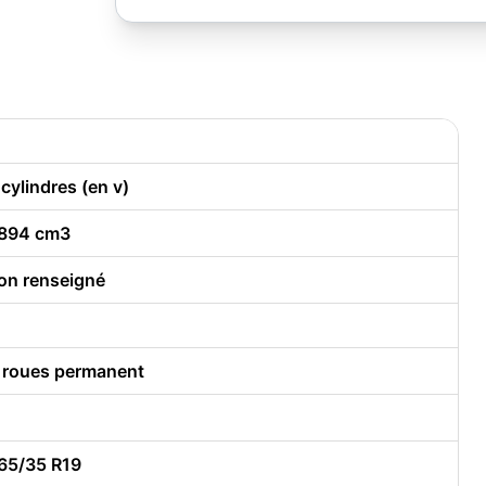
 cylindres (en v)
894 cm3
on renseigné
 roues permanent
65/35 R19