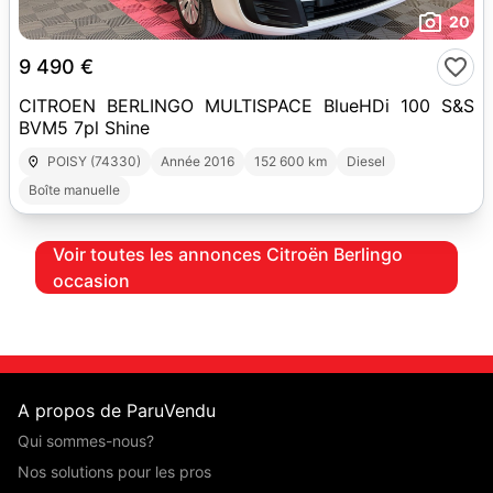
20
9 490 €
CITROEN BERLINGO MULTISPACE BlueHDi 100 S&S
BVM5 7pl Shine
POISY (74330)
Année 2016
152 600 km
Diesel
Boîte manuelle
Voir toutes les annonces Citroën Berlingo
occasion
A propos de ParuVendu
Qui sommes-nous?
Nos solutions pour les pros