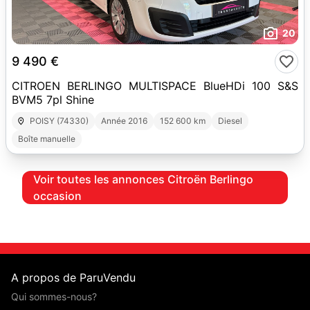
20
9 490 €
CITROEN BERLINGO MULTISPACE BlueHDi 100 S&S
BVM5 7pl Shine
POISY (74330)
Année 2016
152 600 km
Diesel
Boîte manuelle
Voir toutes les annonces Citroën Berlingo
occasion
A propos de ParuVendu
Qui sommes-nous?