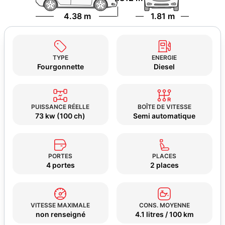
4.38 m
1.81 m
TYPE
ENERGIE
Fourgonnette
Diesel
PUISSANCE RÉELLE
BOÎTE DE VITESSE
73 kw (100 ch)
Semi automatique
PORTES
PLACES
4 portes
2 places
VITESSE MAXIMALE
CONS. MOYENNE
non renseigné
4.1 litres / 100 km