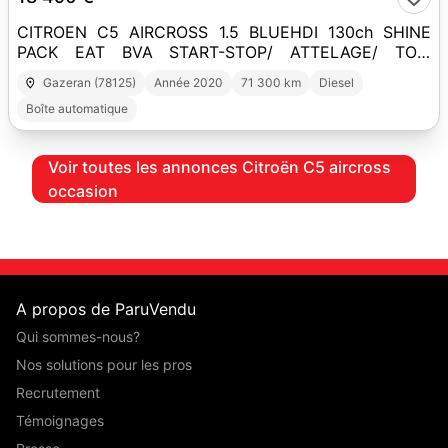
CITROEN C5 AIRCROSS 1.5 BLUEHDI 130ch SHINE
PACK EAT BVA START-STOP/ ATTELAGE/ TOIT
OUVRANT PANO/ ENTRETIEN CONSTRUCTEUR
Gazeran (78125)
Année 2020
71 300 km
Diesel
Boîte automatique
Voir toutes les annonces Citroën C5 aircross
occasion
A propos de ParuVendu
Qui sommes-nous?
Nos solutions pour les pros
Recrutement
Témoignages