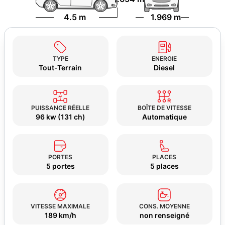
4.5 m
1.969 m
TYPE
ENERGIE
Tout-Terrain
Diesel
PUISSANCE RÉELLE
BOÎTE DE VITESSE
96 kw (131 ch)
Automatique
PORTES
PLACES
5 portes
5 places
VITESSE MAXIMALE
CONS. MOYENNE
189 km/h
non renseigné