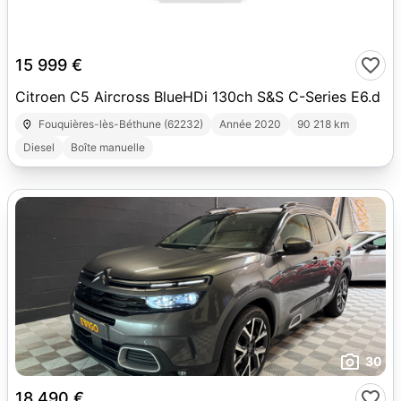
10
15 999 €
Citroen C5 Aircross BlueHDi 130ch S&S C-Series E6.d
Fouquières-lès-Béthune (62232)
Année 2020
90 218 km
Diesel
Boîte manuelle
30
18 490 €