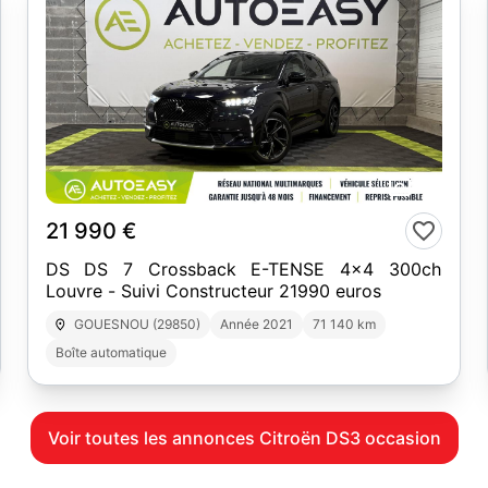
29
21 990 €
DS DS 7 Crossback E-TENSE 4x4 300ch
Louvre - Suivi Constructeur 21990 euros
GOUESNOU (29850)
Année 2021
71 140 km
Boîte automatique
Voir toutes les annonces Citroën DS3 occasion