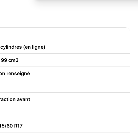
 cylindres (en ligne)
199 cm3
on renseigné
raction avant
15/60 R17