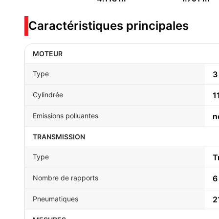
Caractéristiques principales
MOTEUR
Type
3
Cylindrée
1
Emissions polluantes
n
TRANSMISSION
Type
T
Nombre de rapports
6
Pneumatiques
2