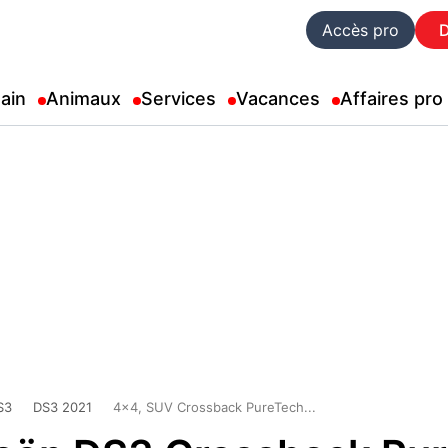
Accès pro
ain
Animaux
Services
Vacances
Affaires pro
S3
DS3 2021
4x4, SUV Crossback PureTech...