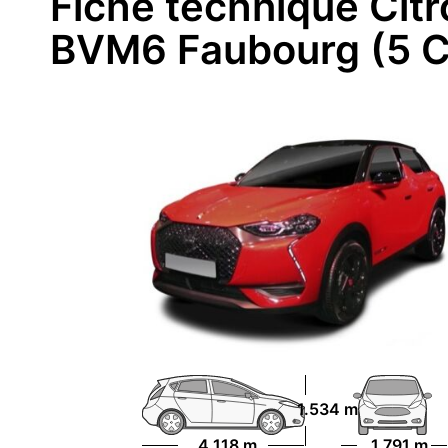
Fiche technique Cit
BVM6 Faubourg (5 C
1.534 m
4.118 m
1.791 m