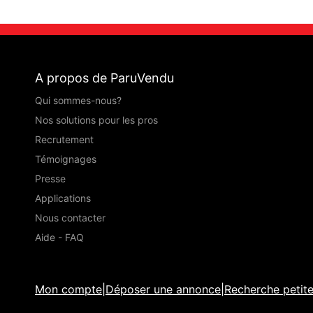
A propos de ParuVendu
Qui sommes-nous?
Nos solutions pour les pros
Recrutement
Témoignages
Presse
Applications
Nous contacter
Aide - FAQ
Mon compte
|
Déposer une annonce
|
Recherche petit