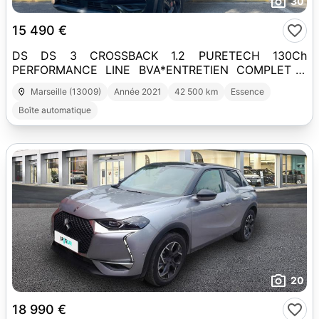
30
15 490 €
DS DS 3 CROSSBACK 1.2 PURETECH 130Ch
PERFORMANCE LINE BVA*ENTRETIEN COMPLET A
JOUR*CAMERA*CARPLAY*
Marseille (13009)
Année 2021
42 500 km
Essence
Boîte automatique
20
18 990 €