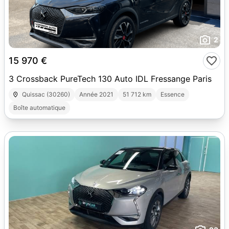
2
15 970 €
3 Crossback PureTech 130 Auto IDL Fressange Paris
Quissac (30260)
Année 2021
51 712 km
Essence
Boîte automatique