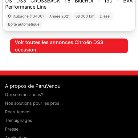
DS DS3 CROSSBACK 1.5 BlueHDi - 130 - BVA
Performance Line
Aubagne (13400)
Année 2021
68 000 km
Diesel
Boîte automatique
Voir toutes les annonces Citroën DS3
occasion
A propos de ParuVendu
Qui sommes-nous?
Nos solutions pour les pros
Recrutement
Témoignages
Presse
Applications