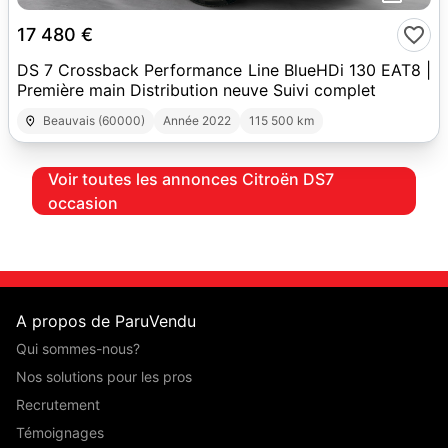
17 480 €
DS 7 Crossback Performance Line BlueHDi 130 EAT8 |
Première main Distribution neuve Suivi complet
Beauvais (60000)
Année 2022
115 500 km
Voir toutes les annonces Citroën DS7
occasion
A propos de ParuVendu
Qui sommes-nous?
Nos solutions pour les pros
Recrutement
Témoignages