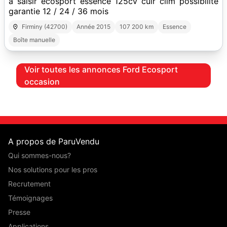
a saisir ecosport essence 125cv cuir clim possibilite
garantie 12 / 24 / 36 mois
Firminy (42700)
Année 2015
107 200 km
Essence
Boîte manuelle
Voir toutes les annonces Ford Ecosport
occasion
A propos de ParuVendu
Qui sommes-nous?
Nos solutions pour les pros
Recrutement
Témoignages
Presse
Applications