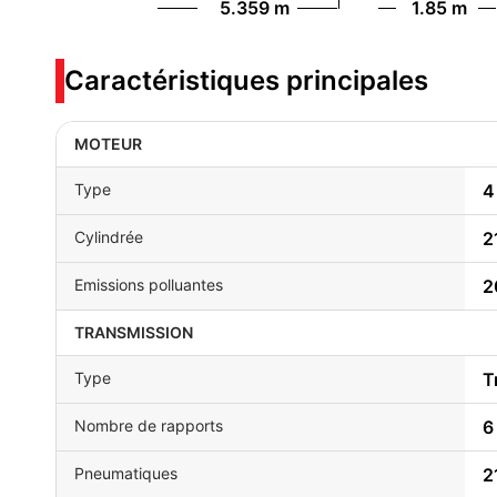
5.359 m
1.85 m
Caractéristiques principales
MOTEUR
Type
4
Cylindrée
2
Emissions polluantes
2
TRANSMISSION
Type
T
Nombre de rapports
6
Pneumatiques
2