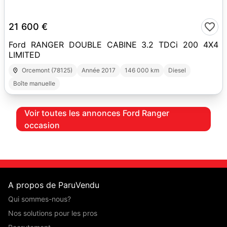
12
21 600 €
Ford RANGER DOUBLE CABINE 3.2 TDCi 200 4X4
LIMITED
Orcemont (78125)
Année 2017
146 000 km
Diesel
Boîte manuelle
Voir toutes les annonces Ford Ranger
occasion
A propos de ParuVendu
Qui sommes-nous?
Nos solutions pour les pros