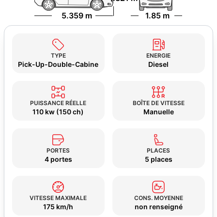
5.359 m
1.85 m
TYPE
ENERGIE
Pick-Up-Double-Cabine
Diesel
PUISSANCE RÉELLE
BOÎTE DE VITESSE
110 kw (150 ch)
Manuelle
PORTES
PLACES
4 portes
5 places
VITESSE MAXIMALE
CONS. MOYENNE
175 km/h
non renseigné