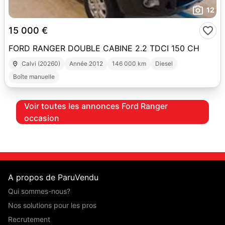
12
15 000 €
FORD RANGER DOUBLE CABINE 2.2 TDCI 150 CH
Calvi (20260)
Année 2012
146 000 km
Diesel
Boîte manuelle
Voir toutes les annonces Ford Ranger
occasion
A propos de ParuVendu
Qui sommes-nous?
Nos solutions pour les pros
Recrutement