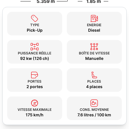
5.359 m
1.85 m
TYPE
ENERGIE
Pick-Up
Diesel
PUISSANCE RÉELLE
BOÎTE DE VITESSE
92 kw (126 ch)
Manuelle
PORTES
PLACES
2 portes
4 places
VITESSE MAXIMALE
CONS. MOYENNE
175 km/h
7.6 litres / 100 km