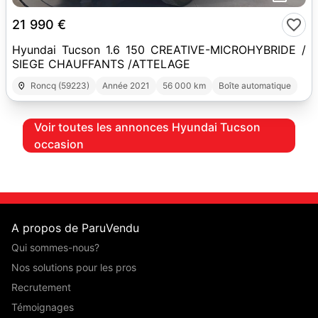
21 990 €
Hyundai Tucson 1.6 150 CREATIVE-MICROHYBRIDE /
SIEGE CHAUFFANTS /ATTELAGE
Roncq (59223)
Année 2021
56 000 km
Boîte automatique
Voir toutes les annonces Hyundai Tucson
occasion
A propos de ParuVendu
Qui sommes-nous?
Nos solutions pour les pros
Recrutement
Témoignages